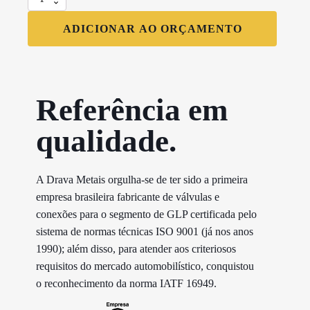
Topo
Nitrogênio-
ADICIONAR AO ORÇAMENTO
N2
25E
W28.8
X
245-
Referência em
1
quantidade
qualidade.​
A Drava Metais orgulha-se de ter sido a primeira
empresa brasileira fabricante de válvulas e
conexões para o segmento de GLP certificada pelo
sistema de normas técnicas ISO 9001 (já nos anos
1990); além disso, para atender aos criteriosos
requisitos do mercado automobilístico, conquistou
o reconhecimento da norma IATF 16949.