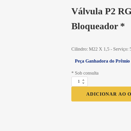
Válvula P2 R
Bloqueador *
Cilindro: M22 X 1,5 - Serviço:
Peça Ganhadora do Prêmio G
* Sob consulta
Válvula
P2
RG
ADICIONAR AO 
M22
Com
Bloqueador
*
quantidade