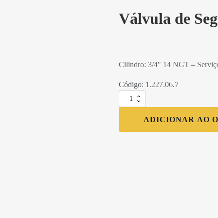
Válvula de Se
Cilindro: 3/4" 14 NGT – Servi
Código: 1.227.06.7
Válvula
de
Segurança
ADICIONAR AO 
P20
quantidade