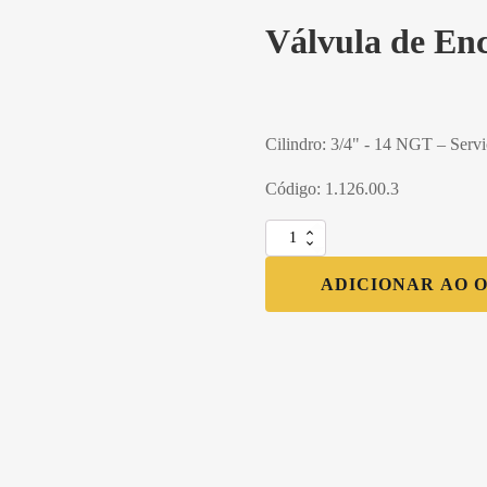
Válvula de En
Cilindro: 3/4" - 14 NGT – Ser
Código: 1.126.00.3
Válvula
de
Enchimento
ADICIONAR AO 
P20/P190
quantidade