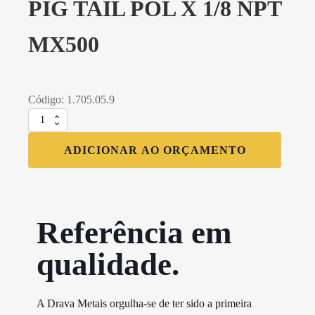
PIG TAIL POL X 1/8 NPT
MX500
Código: 1.705.05.9
PIG
TAIL
POL
ADICIONAR AO ORÇAMENTO
X
1/8
NPT
MX500
quantidade
Referência em
qualidade.​
A Drava Metais orgulha-se de ter sido a primeira